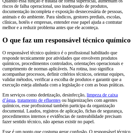
Quando essa função é tratada de forma superficial, aumentam os
riscos de falha operacional, uso inadequado de produtos,
documentação incompleta e exposição desnecessária de pessoas,
animais e do ambiente. Para síndicos, gestores prediais, escolas,
clínicas, hotéis e empresas, entender esse papel ajuda a contratar
melhor e a reduzir problema antes que ele aconteça.
O que faz um responsável técnico químico
O responsável técnico químico é o profissional habilitado que
responde tecnicamente por atividades que envolvem produtos
químicos, procedimentos controlados, orientações operacionais e
cumprimento de normas aplicáveis. Na rotina, isso significa
acompanhar processos, definir critérios técnicos, orientar equipes,
validar métodos, verificar a escolha de produtos e garantir que a
execução esteja alinhada com a legislação e com as boas práticas.
Em serviços como dedetização, desinfecção,
limpeza de caixa
d’água
,
tratamento de efluentes
ou higienizações com agentes
químicos, esse profissional também participa da organização
documental. Laudos, registros de aplicação, fichas de segurança,
procedimentos internos e evidências de rastreabilidade precisam
fazer sentido técnico, não apenas existir no papel.
Esse é um ponto que costuma gerar confusão. O responsável técnico