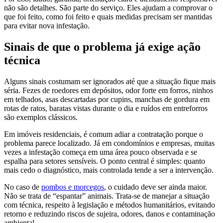
não são detalhes. São parte do serviço. Eles ajudam a comprovar o
que foi feito, como foi feito e quais medidas precisam ser mantidas
para evitar nova infestação.
Sinais de que o problema já exige ação
técnica
Alguns sinais costumam ser ignorados até que a situação fique mais
séria. Fezes de roedores em depósitos, odor forte em forros, ninhos
em telhados, asas descartadas por cupins, manchas de gordura em
rotas de ratos, baratas vistas durante o dia e ruídos em entreforros
são exemplos clássicos.
Em imóveis residenciais, é comum adiar a contratação porque o
problema parece localizado. Já em condomínios e empresas, muitas
vezes a infestação começa em uma área pouco observada e se
espalha para setores sensíveis. O ponto central é simples: quanto
mais cedo o diagnóstico, mais controlada tende a ser a intervenção.
No caso de
pombos e morcegos
, o cuidado deve ser ainda maior.
Não se trata de “espantar” animais. Trata-se de manejar a situação
com técnica, respeito à legislação e métodos humanitários, evitando
retorno e reduzindo riscos de sujeira, odores, danos e contaminação
ambiental.