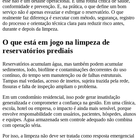
esse não é um detalhe operacional. É uma rotina crítica de saúde,
conformidade e prevenção. E, na prática, o que define um bom
serviço não é apenas esvaziar e esfregar o reservatório. O que
realmente faz diferença é executar com método, segurança, registro
do processo e orientação técnica clara para reduzir risco antes,
durante e depois da limpeza.
O que está em jogo na limpeza de
reservatórios prediais
Reservatórios acumulam água, mas também podem acumular
sedimentos, lodo, biofilme e contaminações decorrentes do uso
contínuo, do tempo sem manutenção ou de falhas estruturais.
Tampas mal vedadas, acesso de insetos, sujeira trazida pela rede,
fissuras e falta de inspeção ampliam o problema.
Em um condomínio residencial, isso pode gerar insatisfação
generalizada e comprometer a confiança na gestão. Em uma clínica,
escola, hotel ou empresa, o impacto é ainda mais sensível, porque
envolve responsabilidade com usuários, pacientes, hóspedes, alunos
e equipes. Água armazenada sem controle adequado não combina
com operação séria.
Por isso, a limpeza não deve ser tratada como resposta emergencial