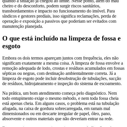
quando a situação já chegou ao limite. Nesse ponto, além do mau
cheiro e do desconforto, podem surgir riscos sanitários,
transbordamentos e impacto no funcionamento do imóvel. Para
síndicos e gestores prediais, isso significa reclamações, perda de
operação e exposição a passivos que poderiam ser evitados com
manutenção planejada.
O que está incluído na limpeza de fossa e
esgoto
Embora os dois termos apareçam juntos com frequência, eles não
significam exatamente a mesma coisa. A limpeza de fossa envolve a
remoção adequada de lodo, crostas e resíduos acumulados em fossas
sépticas ou negras, com destinação ambientalmente correta. Já a
limpeza de esgoto pode incluir desobstrução de tubulações, sucção
de resíduos, hidrojateamento e inspeção do sistema de escoamento.
Na prática, um bom atendimento começa pelo diagnóstico. Nem
todo entupimento exige o mesmo método, e nem toda fossa cheia
está apenas cheia. Em alguns casos, o problema está na tubulação
afogada, na caixa de gordura sobrecarregada, em ramais mal
dimensionados ou em descarte irregular de papel, óleo, pano,
absorvente e outros materiais que não deveriam entrar na rede.