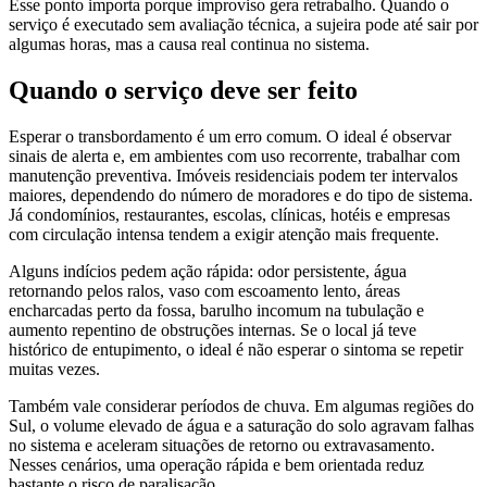
Esse ponto importa porque improviso gera retrabalho. Quando o
serviço é executado sem avaliação técnica, a sujeira pode até sair por
algumas horas, mas a causa real continua no sistema.
Quando o serviço deve ser feito
Esperar o transbordamento é um erro comum. O ideal é observar
sinais de alerta e, em ambientes com uso recorrente, trabalhar com
manutenção preventiva. Imóveis residenciais podem ter intervalos
maiores, dependendo do número de moradores e do tipo de sistema.
Já condomínios, restaurantes, escolas, clínicas, hotéis e empresas
com circulação intensa tendem a exigir atenção mais frequente.
Alguns indícios pedem ação rápida: odor persistente, água
retornando pelos ralos, vaso com escoamento lento, áreas
encharcadas perto da fossa, barulho incomum na tubulação e
aumento repentino de obstruções internas. Se o local já teve
histórico de entupimento, o ideal é não esperar o sintoma se repetir
muitas vezes.
Também vale considerar períodos de chuva. Em algumas regiões do
Sul, o volume elevado de água e a saturação do solo agravam falhas
no sistema e aceleram situações de retorno ou extravasamento.
Nesses cenários, uma operação rápida e bem orientada reduz
bastante o risco de paralisação.