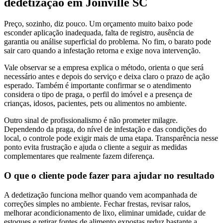
dedetização em Joinville SC
Preço, sozinho, diz pouco. Um orçamento muito baixo pode
esconder aplicação inadequada, falta de registro, ausência de
garantia ou análise superficial do problema. No fim, o barato pode
sair caro quando a infestação retorna e exige nova intervenção.
Vale observar se a empresa explica o método, orienta o que será
necessário antes e depois do serviço e deixa claro o prazo de ação
esperado. Também é importante confirmar se o atendimento
considera o tipo de praga, o perfil do imóvel e a presença de
crianças, idosos, pacientes, pets ou alimentos no ambiente.
Outro sinal de profissionalismo é não prometer milagre.
Dependendo da praga, do nível de infestação e das condições do
local, o controle pode exigir mais de uma etapa. Transparência nesse
ponto evita frustração e ajuda o cliente a seguir as medidas
complementares que realmente fazem diferença.
O que o cliente pode fazer para ajudar no resultado
A dedetização funciona melhor quando vem acompanhada de
correções simples no ambiente. Fechar frestas, revisar ralos,
melhorar acondicionamento de lixo, eliminar umidade, cuidar de
estoques e retirar fontes de alimento expostas reduz bastante a