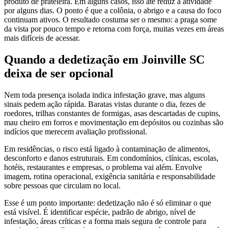
produto de prateleira. Em alguns casos, isso até reduz a atividade
por alguns dias. O ponto é que a colônia, o abrigo e a causa do foco
continuam ativos. O resultado costuma ser o mesmo: a praga some
da vista por pouco tempo e retorna com força, muitas vezes em áreas
mais difíceis de acessar.
Quando a dedetização em Joinville SC
deixa de ser opcional
Nem toda presença isolada indica infestação grave, mas alguns
sinais pedem ação rápida. Baratas vistas durante o dia, fezes de
roedores, trilhas constantes de formigas, asas descartadas de cupins,
mau cheiro em forros e movimentação em depósitos ou cozinhas são
indícios que merecem avaliação profissional.
Em residências, o risco está ligado à contaminação de alimentos,
desconforto e danos estruturais. Em condomínios, clínicas, escolas,
hotéis, restaurantes e empresas, o problema vai além. Envolve
imagem, rotina operacional, exigência sanitária e responsabilidade
sobre pessoas que circulam no local.
Esse é um ponto importante: dedetização não é só eliminar o que
está visível. É identificar espécie, padrão de abrigo, nível de
infestação, áreas críticas e a forma mais segura de controle para