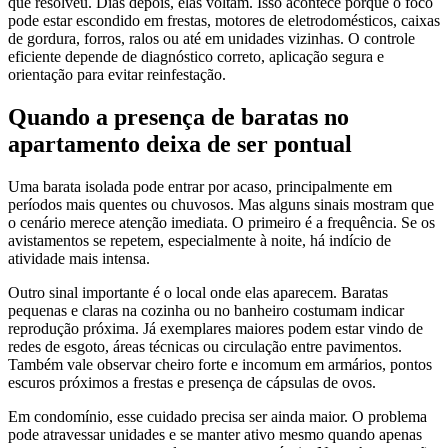
que resolveu. Dias depois, elas voltam. Isso acontece porque o foco
pode estar escondido em frestas, motores de eletrodomésticos, caixas
de gordura, forros, ralos ou até em unidades vizinhas. O controle
eficiente depende de diagnóstico correto, aplicação segura e
orientação para evitar reinfestação.
Quando a presença de baratas no
apartamento deixa de ser pontual
Uma barata isolada pode entrar por acaso, principalmente em
períodos mais quentes ou chuvosos. Mas alguns sinais mostram que
o cenário merece atenção imediata. O primeiro é a frequência. Se os
avistamentos se repetem, especialmente à noite, há indício de
atividade mais intensa.
Outro sinal importante é o local onde elas aparecem. Baratas
pequenas e claras na cozinha ou no banheiro costumam indicar
reprodução próxima. Já exemplares maiores podem estar vindo de
redes de esgoto, áreas técnicas ou circulação entre pavimentos.
Também vale observar cheiro forte e incomum em armários, pontos
escuros próximos a frestas e presença de cápsulas de ovos.
Em condomínio, esse cuidado precisa ser ainda maior. O problema
pode atravessar unidades e se manter ativo mesmo quando apenas