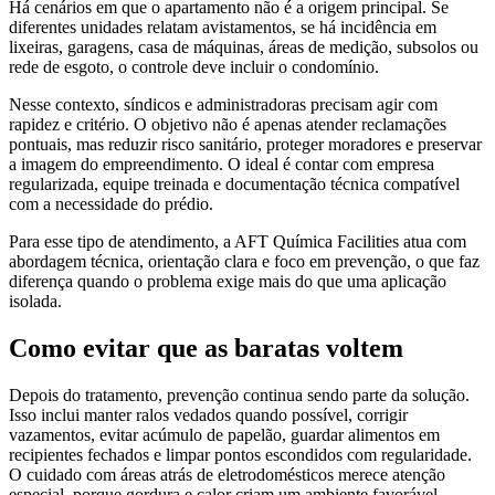
Há cenários em que o apartamento não é a origem principal. Se
diferentes unidades relatam avistamentos, se há incidência em
lixeiras, garagens, casa de máquinas, áreas de medição, subsolos ou
rede de esgoto, o controle deve incluir o condomínio.
Nesse contexto, síndicos e administradoras precisam agir com
rapidez e critério. O objetivo não é apenas atender reclamações
pontuais, mas reduzir risco sanitário, proteger moradores e preservar
a imagem do empreendimento. O ideal é contar com empresa
regularizada, equipe treinada e documentação técnica compatível
com a necessidade do prédio.
Para esse tipo de atendimento, a AFT Química Facilities atua com
abordagem técnica, orientação clara e foco em prevenção, o que faz
diferença quando o problema exige mais do que uma aplicação
isolada.
Como evitar que as baratas voltem
Depois do tratamento, prevenção continua sendo parte da solução.
Isso inclui manter ralos vedados quando possível, corrigir
vazamentos, evitar acúmulo de papelão, guardar alimentos em
recipientes fechados e limpar pontos escondidos com regularidade.
O cuidado com áreas atrás de eletrodomésticos merece atenção
especial, porque gordura e calor criam um ambiente favorável.